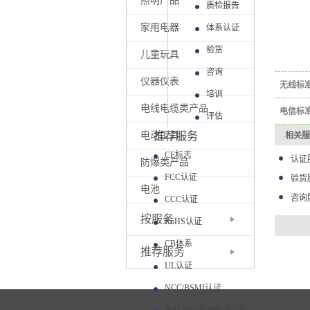
照明产品
质检报告
家用电器
体系认证
验货
儿童玩具
咨询
仪器仪表
无线标
培训
电线电缆类产品
电信标
评估
电动工具
推荐服务
相关服
CE标志
认证
防爆类产品
FCC认证
验货
电池
咨询
CCC认证
按服务
RoHS认证
CB体系
推荐服务
UL认证
NCC/BSMI认证