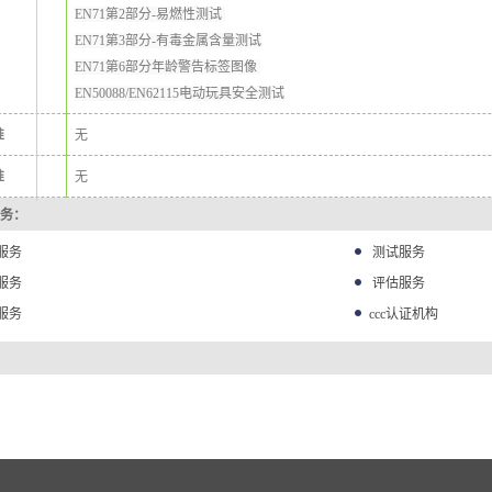
EN71第
2
部分
-
易燃性测试
EN71第
3
部分
-
有毒金属含量测试
EN71第
6
部分年龄警告标签图像
EN50088/EN62115电动玩具安全测试
准
无
准
无
务：
服务
测试服务
服务
评估服务
服务
ccc认证机构