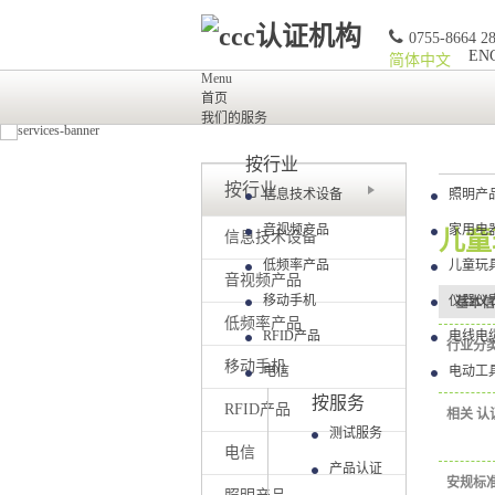
0755-8664 2
EN
简体中文
Menu
首页
我们的服务
按行业
按行业
信息技术设备
照明产
音视频产品
家用电
儿童
信息技术设备
低频率产品
儿童玩
音视频产品
移动手机
仪器仪
基本信
低频率产品
RFID产品
电线电
行业分
移动手机
电信
电动工
按服务
RFID产品
相关
认
测试服务
电信
产品认证
安规标