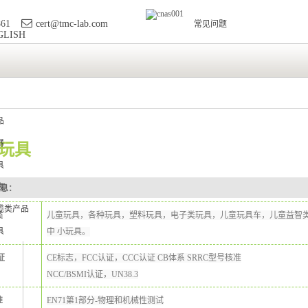
861
cert@tmc-lab.com
常见问题
GLISH
品
器
玩具
具
表
息：
缆类产品
类
儿童玩具，各种玩具，塑料玩具，电子类玩具，儿童玩具车，儿童益智
具
中 小玩具。
证
CE标志，
FCC认证
，
CCC认证
CB体系 SRRC型号核准
NCC/BSMI认证，
UN38.3
准
EN71第
1
部分
-
物理和机械性测试