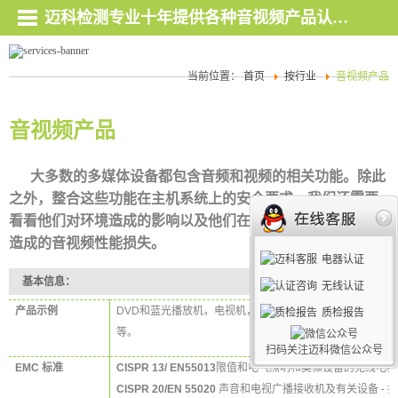
迈科检测专业十年提供各种音视频产品认证，资质深厚，证书齐全。
当前位置：
首页
按行业
音视频产品
音视频产品
大多数的多媒体设备都包含音频和视频的相关功能。除此
之外，整合这些功能在主机系统上的安全要求，我们还需要
看看他们对环境造成的影响以及他们在受到外部干扰时可能
造成的音视频性能损失。
电器认证
基本信息：
无线认证
产品示例
DVD
和蓝光播放机，电视机，卫星接收机，录像机，
FM
接
质检报告
等。
扫码关注迈科微信公众号
EMC
标准
CISPR 13/ EN55013
限值和电气照明和类似设备的无线电骚
CISPR 20/EN 55020
声音和电视广播接收机及有关设备
-