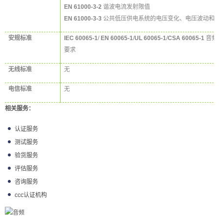
EN 61000-3-2
谐波电流发射限值
EN 61000-3-3
公共低压供电系统的电压变化、电压波动和
安规标准
IEC 60065-1
/
EN 60065-1
/
UL 60065-1
/
CSA 60065-1
音频
要求
无线标准
无
电信标准
无
相关服务：
认证服务
测试服务
验货服务
评估服务
咨询服务
ccc认证机构