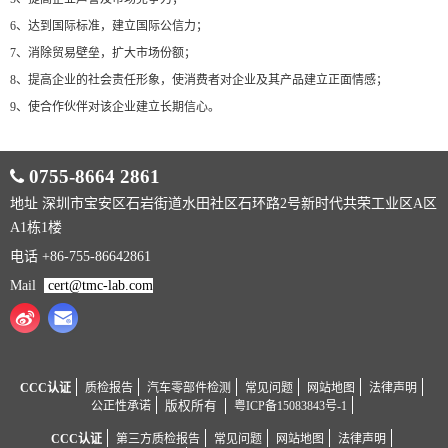
6、达到国际标准，建立国际公信力；
7、消除贸易壁垒，扩大市场份额；
8、提高企业的社会责任形象，使消费者对企业及其产品建立正面情感；
9、使合作伙伴对该企业建立长期信心。
0755-8664 2861
地址 深圳市宝安区石岩街道水田社区石环路2号新时代共荣工业区A区
A1栋1楼
电话 +86-755-86642861
Mail
cert@tmc-lab.com
CCC认证
质检报告
汽车零部件检测
常见问题
网站地图
法律声明
公正性承诺
版权所有
粤ICP备15083843号-1
CCC认证
第三方质检报告
常见问题
网站地图
法律声明