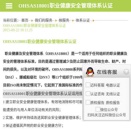
OHSAS18001职业健康安全管理体系认证
当前位置：
首页
我们的服务
按服务
体系认证
OHSAS18001职业健康安全管理体系认证
2015-09-22 10:11:25
OHSAS18001职业健康安全管理体系认证
职业健康及安全管理体系（OHSAS18001）是一个适用于任何组织的职业健康及
安全的管理体系标准，目的是通过管理减少及防止因意外而导致生命、财产、时
间的损失，以及对环境的破坏。OHSAS18000系列标准是由英国标准协会
（BSI）、挪威船级社（DNV）等13个组织于1999年联合推出的国际性标准，在
目前ISO尚未制定情况下，它起到了准国际标准的作用。
电器认证
OHSAS18001职业健康安全管理体系认证适用
规范
：
无线认证
1
建立职业安全健康管理体系，有效地消除和尽可能降低员工和其他有关人员可
质检报告
能遭受的与用人单位活动有关的风险；
扫码关注迈科微信公众号
2
实施、维护并持续改进其职业安全健康管理体系；
3
保证遵循其声明的职业安全健康方针；