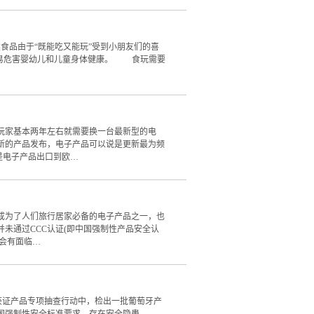
品由于“既能吃又能玩”受到小朋友们的喜
容易危害婴幼儿和儿童身体健康。 食玩需要
家基本两年左右就需要换一台最新型的电
新的产品发布，电子产品可以说是更新最为频
是电子产品出口到欧…
为了人们旅行居家必备的电子产品之一，也
未通过CCC认证(即中国强制性产品安全认
都会有面临…
)获证产品专项抽查行动中，检出一批葡萄牙产