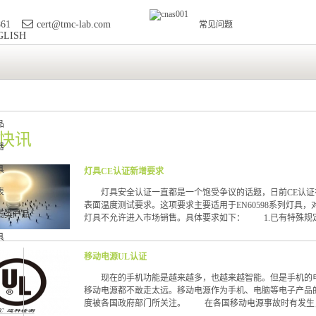
861
cert@tmc-lab.com
常见问题
GLISH
品
快讯
器
具
灯具CE认证新增要求
表
灯具安全认证一直都是一个饱受争议的话题，日前CE认证
表面温度测试要求。这项要求主要适用于EN60598系列灯具
缆类产品
灯具不允许进入市场销售。具体要求如下： 1.已有特殊规
具
移动电源UL认证
现在的手机功能是越来越多，也越来越智能。但是手机的电
移动电源都不敢走太远。移动电源作为手机、电脑等电子产品
度被各国政府部门所关注。 在各国移动电源事故时有发生