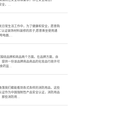
国强制性安全标准要求，存在安全隐患。
安全，…
日常生活工作中，为了健康和安全，愿意购
CC认证装饰材料装修的房子;愿意乘坐使用通
用电器;…
围绕品牌和商品两个方面。在品牌方面，自
请时，提供一份该品牌商品商品的化妆品行政许可
食药监…
落我们都能看到各式各样的消防用品，这些
认证作为中国强制性产品安全认证，消防用品
，那些消防用…