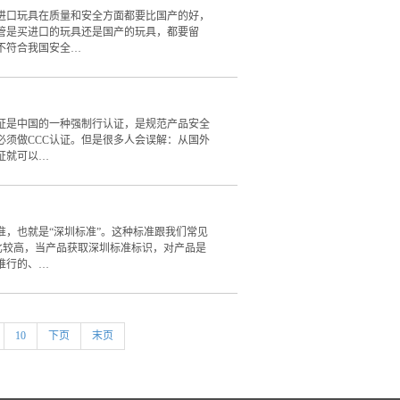
进口玩具在质量和安全方面都要比国产的好，
管是买进口的玩具还是国产的玩具，都要留
是不符合我国安全…
证是中国的一种强制行认证，是规范产品安全
必须做CCC认证。但是很多人会误解：从国外
证就可以…
，也就是“深圳标准”。这种标准跟我们常见
是比较高，当产品获取深圳标准标识，对产品是
推行的、…
10
下页
末页