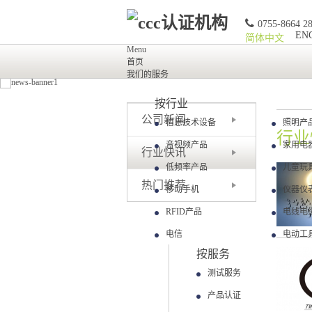
0755-8664 2
EN
简体中文
Menu
首页
我们的服务
按行业
公司新闻
信息技术设备
照明产
行业
音视频产品
家用电
行业快讯
低频率产品
儿童玩
热门推荐
移动手机
仪器仪
RFID产品
电线电
电信
电动工
按服务
测试服务
产品认证