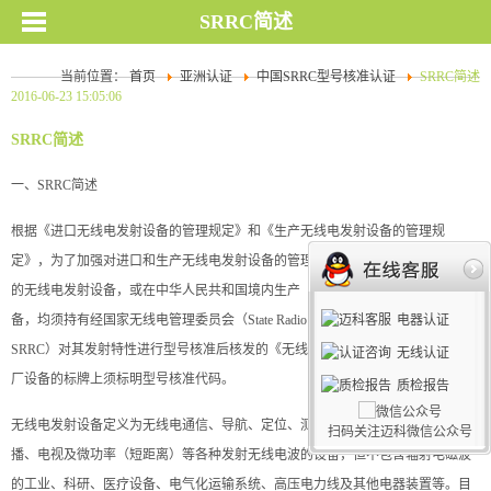
SRRC简述
当前位置：
首页
亚洲认证
中国SRRC型号核准认证
SRRC简述
2016-06-23 15:05:06
SRRC简述
一、SRRC简述
根据《进口无线电发射设备的管理规定》和《生产无线电发射设备的管理规
定》，为了加强对进口和生产无线电发射设备的管理，凡向中华人民共和国出口
的无线电发射设备，或在中华人民共和国境内生产（含试生产）的无线电发射设
备，均须持有经国家无线电管理委员会（State Radio Regulation Committee，
电器认证
SRRC）对其发射特性进行型号核准后核发的《无线电发射设备型号核准证》。出
无线认证
厂设备的标牌上须标明型号核准代码。
质检报告
无线电发射设备定义为无线电通信、导航、定位、测向、雷达、遥控、遥测、广
扫码关注迈科微信公众号
播、电视及微功率（短距离）等各种发射无线电波的设备，但不包含辐射电磁波
的工业、科研、医疗设备、电气化运输系统、高压电力线及其他电器装置等。目