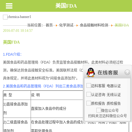
美国FDA
当前位置：
首页
化学测试
食品接触材料检测
美国FDA
2016-07-01 10:14:57
美国FDA
1.FDA介绍：
美国食品和药品管理局（FDA）负责监管食品接触材料，此类材料必须经过检
测，确保达到食品接触安全标准。美国联邦法规（CFR）第21章对此类材料作出
具体规定，并将此类材料视为“间接食品添加剂”。
电器认证
2.美国食品和药品管理局（FDA）列出三类食品添加剂：
无线认证
类 型
说 明
质检报告
1)直接食品添加
直接加入食品中的成分
剂
扫码关注迈科微信公众号
2)二级直接食品
在食品处理过程中加入食品的成分，例如，用离子树脂、溶解
添加剂
萃取处理食品